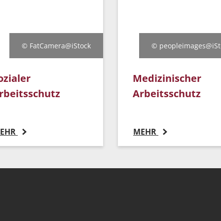
© FatCamera@iStock
© peopleimages@iSt
ozialer
Medizinischer
rbeitsschutz
Arbeitsschutz
EHR
MEHR