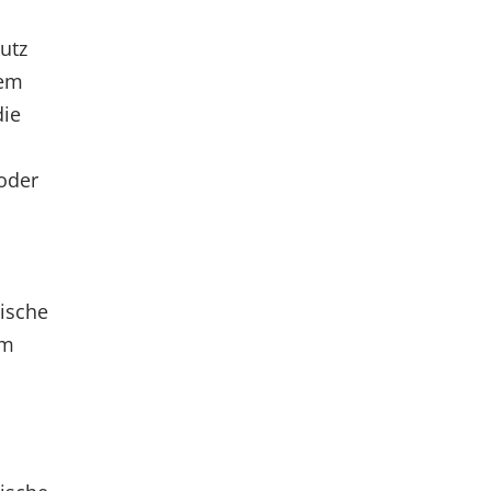
utz
dem
die
 oder
ische
um