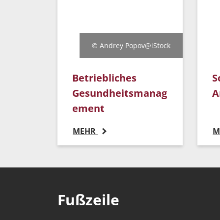
© Andrey Popov@iStock
Betriebliches
S
Gesundheitsmanag
A
ement
MEHR
M
Fußzeile