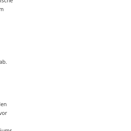
ische
um
ab.
den
vor
riums