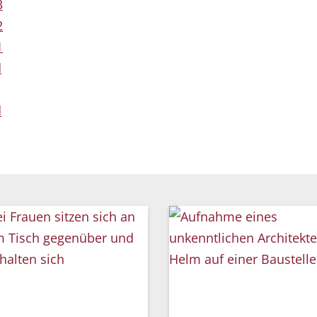
3
2
1
d
d