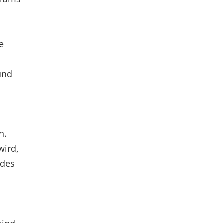
e
und
n.
wird,
 des
sind.