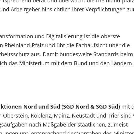
tsprechend berät und überwacht die rheinland-pfälz
nd Arbeitgeber hinsichtlich ihrer Verpflichtungen z
ransformation und Digitalisierung ist die oberste
 Rheinland-Pfalz und übt die Fachaufsicht über die
rbeitsschutz aus. Damit bundesweite Standards beim
 sich das Ministerium mit dem Bund und den Ländern 
ektionen Nord und Süd
(
SGD Nord & SGD Süd)
mit 
r-Oberstein, Koblenz, Mainz, Neustadt und Trier sind 
zugsaufgaben nach Maßgabe der staatlichen, zumeist
dnungen und entsprechend der Vorgaben des Ministe